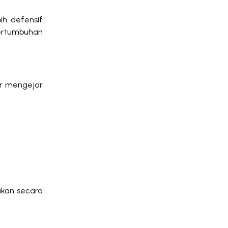
ih defensif
pertumbuhan
ar mengejar
kukan secara