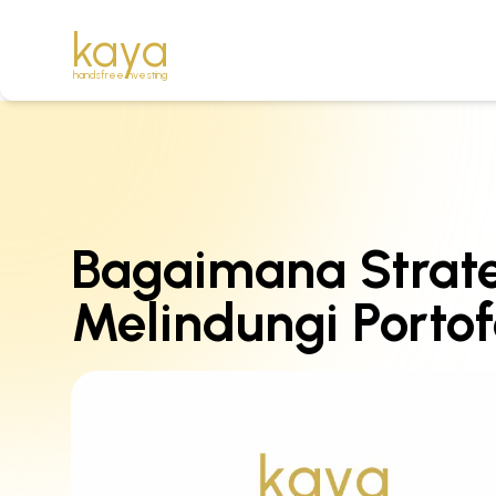
kaya
handsfree investing
Bagaimana Strate
Melindungi Portof