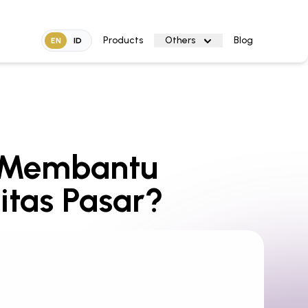
Products
Others
Blog
EN
ID
f Membantu
litas Pasar?