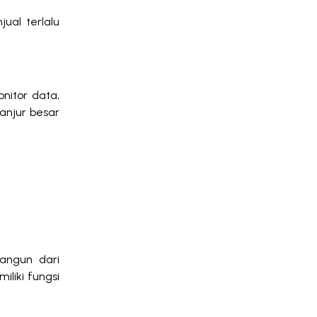
ual terlalu
nitor data,
lanjur besar
bangun dari
iliki fungsi