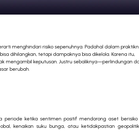
dungi Portofolio di Tengah Volatilitas Pasar?
arti menghindari risiko sepenuhnya. Padahal dalam praktikn
 bisa dihilangkan, tetapi dampaknya bisa dikelola. Karena itu,
dak mengambil keputusan. Justru sebaliknya—perlindungan d
asar berubah.
a periode ketika sentimen positif mendorong aset berisiko
obal, kenaikan suku bunga, atau ketidakpastian geopoli