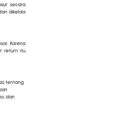
sur secara
dan dikelola
sar. Karena
 return itu
is tentang
usan
ko, dan