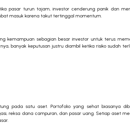
tika pasar turun tajam, investor cenderung panik dan menj
rlambat masuk karena takut tertinggal momentum.
nding kemampuan sebagian besar investor untuk terus memo
ya, banyak keputusan justru diambil ketika risiko sudah ter
ntung pada satu aset. Portofolio yang sehat biasanya di
gasi, reksa dana campuran, dan pasar uang. Setiap aset mem
sar.