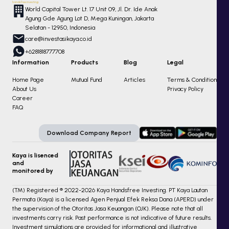
handsfree investing
World Capital Tower Lt. 17 Unit 09, Jl. Dr. Ide Anak
Agung Gde Agung Lot D, Mega Kuningan, Jakarta
Selatan - 12950, Indonesia
care@investasikaya.co.id
+6281818777708
Information
Products
Blog
Legal
Home Page
Mutual Fund
Articles
Terms & Condition
About Us
Privacy Policy
Career
FAQ
Download Company Report
Kaya is lisenced
and
monitored by
(TM) Registered ® 2022-2026 Kaya Handsfree Investing. PT Kaya Lautan
Permata (Kaya) is a licensed Agen Penjual Efek Reksa Dana (APERD) under
the supervision of the Otoritas Jasa Keuangan (OJK). Please note that all
investments carry risk. Past performance is not indicative of future results.
Investment simulations are provided for informational and illustrative