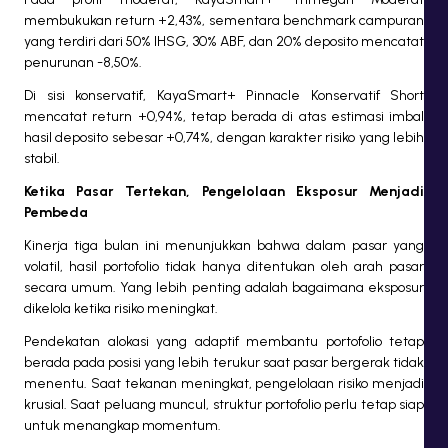
membukukan return +2,43%, sementara benchmark campuran
yang terdiri dari 50% IHSG, 30% ABF, dan 20% deposito mencatat
penurunan -8,50%.
Di sisi konservatif, KayaSmart+ Pinnacle Konservatif Short
mencatat return +0,94%, tetap berada di atas estimasi imbal
hasil deposito sebesar +0,74%, dengan karakter risiko yang lebih
stabil.
Ketika Pasar Tertekan, Pengelolaan Eksposur Menjadi
Pembeda
Kinerja tiga bulan ini menunjukkan bahwa dalam pasar yang
volatil, hasil portofolio tidak hanya ditentukan oleh arah pasar
secara umum. Yang lebih penting adalah bagaimana eksposur
dikelola ketika risiko meningkat.
Pendekatan alokasi yang adaptif membantu portofolio tetap
berada pada posisi yang lebih terukur saat pasar bergerak tidak
menentu. Saat tekanan meningkat, pengelolaan risiko menjadi
krusial. Saat peluang muncul, struktur portofolio perlu tetap siap
untuk menangkap momentum.