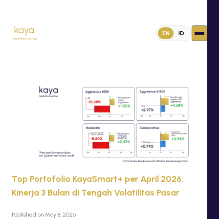
kaya
EN
ID
handsfree investing
Top Portofolio KayaSmart+ per April 2026: Kinerja 3 Bulan di Tengah Vo
Top Portofolio KayaSmart+ per April 2026:
Kinerja 3 Bulan di Tengah Volatilitas Pasar
Published on
May 8, 2026