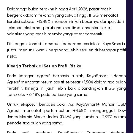
Dalam tiga bulan terakhir hingga April 2026, pasar masih
bergerak dalam tekanan yang cukup tinggi. IHSG mencatat
koreksi sebesar -16,48%, mencerminkan besarnya dampak dari
tekanan eksternal, perubahan sentimen investor, serta
volatilitas yang masih membayangi pasar domestik.
Di tengah kondisi tersebut, beberapa portofolio KayaSmart+
justru menunjukkan kinerja yang lebih resilien di berbagai profil
risiko.
Kinerja Terbaik di Setiap Profil Risiko
Pada kategori agresif berbasis rupiah, KayaSmart+ Henan
Agresif mencatat return positif sebesar +1,50% dalam tiga bulan
terakhir. Kinerja ini jauh lebih baik dibandingkan IHSG yang
terkoreksi -16,48% pada periode yang sama.
Untuk eksposur berbasis dolar AS, KayaSmart+ Mandiri USD
Agresif mencatat pertumbuhan +4,68%, mengungguli Dow
Jones Islamic Market Index (DJIM) yang tumbuh +2,97% dalam
periode tiga bulan yang sama.
Pada profil moderat, KayaSmart+ Trimegah Moderat